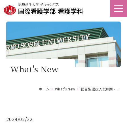
オープン
アクセス
キャンパス
看護キャリア
資料請求
教育研究センター
What's New
ホーム
ホーム
What's New
総合型選抜入試Ⅲ期・一般入試中期 合格発表
大学案内
学部案内
2024/02/22
キャンパスライフ