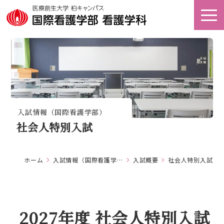
オープン
アクセス
キャンパス
看護キャリア
資料請求
教育研究センター
入試情報（国際看護学部）
社会人特別入試
ホーム
大学案内
ホーム
入試情報（国際看護学部）
入試概要
社会人特別入試
学部案内
2027年度 社会人特別入試
キャンパスライフ