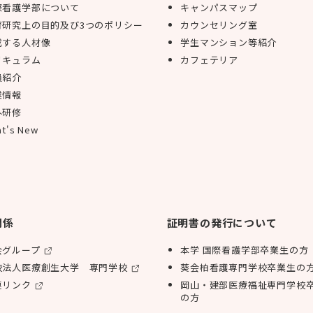
際看護学部について
キャンパスマップ
育研究上の目的及び3つのポリシー
カウンセリング室
成する人材像
学生マンション等紹介
リキュラム
カフェテリア
員紹介
業情報
外研修
t's New
関係
証明書の発行について
会グループ
本学 国際看護学部卒業生の方
校法人医療創生大学 専門学校
葵会柏看護専門学校卒業生の
連リンク
岡山・建部医療福祉専門学校
の方