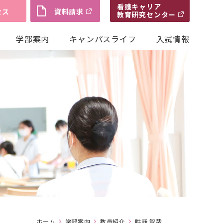
看護キャリア
セス
資料請求
教育研究センター
学部案内
キャンパスライフ
入試情報
ホーム
学部案内
教員紹介
吽野 智哉