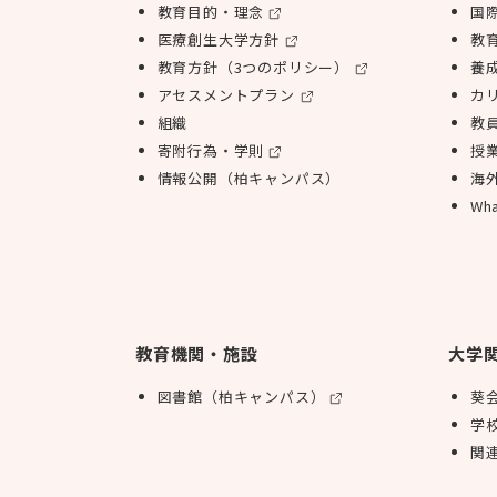
教育目的・理念
国
医療創生大学方針
教
教育方針（3つのポリシー）
養
アセスメントプラン
カ
組織
教
寄附行為・学則
授
情報公開（柏キャンパス）
海
Wha
教育機関・施設
大学
図書館（柏キャンパス）
葵
学
関