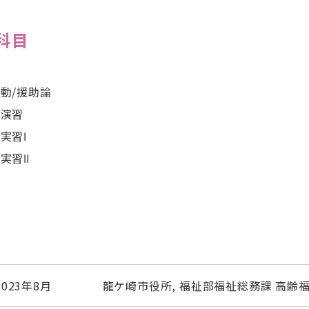
科目
動/援助論
学演習
実習Ⅰ
実習Ⅱ
2023年8月
龍ケ崎市役所, 福祉部福祉総務課 高齢福