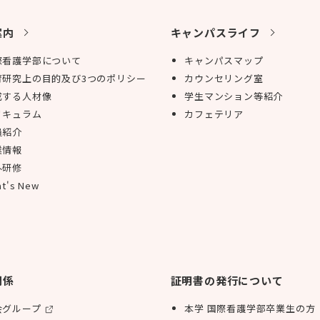
案内
キャンパスライフ
際看護学部について
キャンパスマップ
育研究上の目的及び3つのポリシー
カウンセリング室
成する人材像
学生マンション等紹介
リキュラム
カフェテリア
員紹介
業情報
外研修
t's New
関係
証明書の発行について
会グループ
本学 国際看護学部卒業生の方