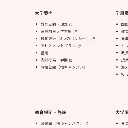
大学案内
学部
教育目的・理念
国
医療創生大学方針
教
教育方針（3つのポリシー）
養
アセスメントプラン
カ
組織
教
寄附行為・学則
授
情報公開（柏キャンパス）
海
Wha
教育機関・施設
大学
図書館（柏キャンパス）
葵