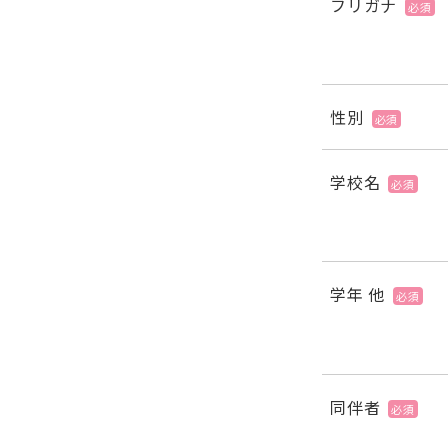
フリガナ
必須
性別
必須
学校名
必須
学年 他
必須
同伴者
必須